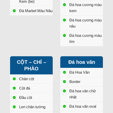
Kem (be)
Đá hoa cương màu
Đá Marbel Màu Nâu
kem
Đá hoa cương màu
nâu
Đá hoa cương màu
tím
CỘT – CHỈ –
Đá hoa văn
PHÀO
Đá Hoa Văn
Chân cột
Border
Cột đá
Đá hoa văn chữ
nhật
Đầu cột
Đá hoa văn oval
Len chân tường