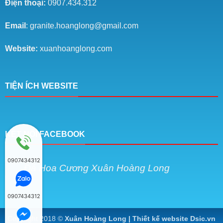
Điện thoại:
0907.434.312
Email
: granite.hoanglong@gmail.com
Website:
xuanhoanglong.com
TIỆN ÍCH WEBSITE
KẾT NỐI FACEBOOK
0907434312
Đá Hoa Cương Xuân Hoàng Long
0907434312
Copyright 2018 ©
Xuân Hoàng Long | Thiết kế website Dsic.vn