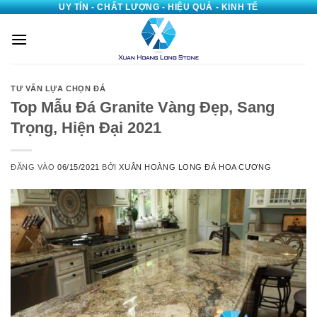
UY TÍN - CHẤT LƯỢNG - HIỆU QUẢ - KINH TẾ
Bỏ
qua
nội
dung
TƯ VẤN LỰA CHỌN ĐÁ
Top Mẫu Đá Granite Vàng Đẹp, Sang
Trọng, Hiện Đại 2021
ĐĂNG VÀO
06/15/2021
BỞI
XUÂN HOÀNG LONG ĐÁ HOA CƯƠNG