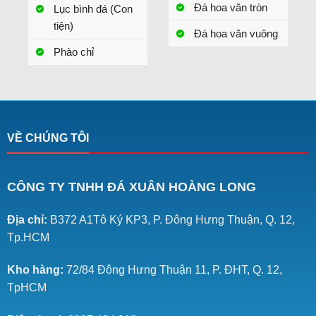
Đá hoa văn tròn
Lục bình đá (Con
tiện)
Đá hoa văn vuông
Phào chỉ
VỀ CHÚNG TÔI
CÔNG TY TNHH ĐÁ XUÂN HOÀNG LONG
Địa chỉ:
B372 A1Tô Ký KP3, P. Đông Hưng Thuận, Q. 12,
Tp.HCM
Kho hàng:
72/84 Đông Hưng Thuận 11, P. ĐHT, Q. 12,
TpHCM