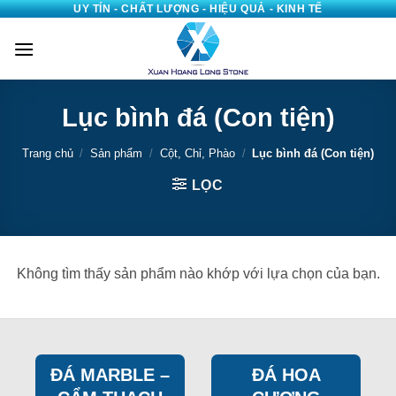
UY TÍN - CHẤT LƯỢNG - HIỆU QUẢ - KINH TẾ
Bỏ
qua
nội
dung
Lục bình đá (Con tiện)
Trang chủ
/
Sản phẩm
/
Cột, Chỉ, Phào
/
Lục bình đá (Con tiện)
LỌC
Không tìm thấy sản phẩm nào khớp với lựa chọn của bạn.
ĐÁ MARBLE –
ĐÁ HOA