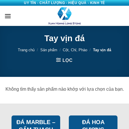
UY TÍN - CHẤT LƯỢNG - HIỆU QUẢ - KINH TẾ
Bỏ
qua
nội
dung
Tay vịn đá
Trang chủ
/
Sản phẩm
/
Cột, Chỉ, Phào
/
Tay vịn đá
LỌC
Không tìm thấy sản phẩm nào khớp với lựa chọn của bạn.
ĐÁ MARBLE –
ĐÁ HOA