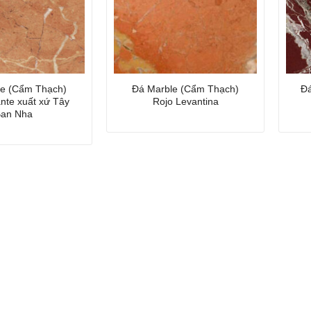
le (Cẩm Thạch)
Đá Marble (Cẩm Thạch)
Đá
ante xuất xứ Tây
Rojo Levantina
an Nha