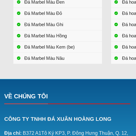
Đá Marbel Màu Đen
Đá ho
Đá Marbel Màu Đỏ
Đá ho
Đá Marbel Màu Ghi
Đá ho
Đá Marbel Màu Hồng
Đá ho
Đá Marbel Màu Kem (be)
Đá ho
Đá Marbel Màu Nâu
Đá hoa
VỀ CHÚNG TÔI
CÔNG TY TNHH ĐÁ XUÂN HOÀNG LONG
Địa chỉ:
B372 A1Tô Ký KP3, P. Đông Hưng Thuận, Q. 12,