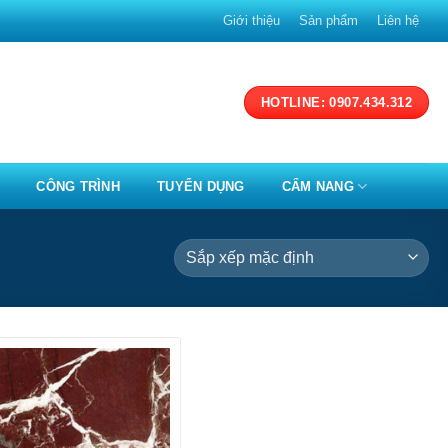
Giới thiệu
Sản phẩm
Liên hệ
HOTLINE: 0907.434.312
CÔNG TRÌNH
TUYỂN DỤNG
CẨM NANG