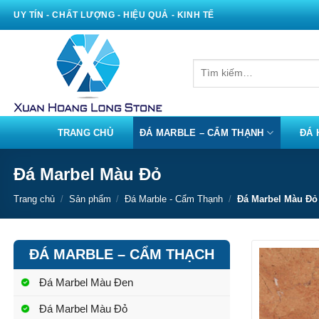
Bỏ
UY TÍN - CHẤT LƯỢNG - HIỆU QUẢ - KINH TẾ
qua
nội
dung
Tìm
kiếm:
TRANG CHỦ
ĐÁ MARBLE – CẨM THẠNH
ĐÁ 
Đá Marbel Màu Đỏ
Trang chủ
/
Sản phẩm
/
Đá Marble - Cẩm Thạnh
/
Đá Marbel Màu Đỏ
ĐÁ MARBLE – CẨM THẠCH
Đá Marbel Màu Đen
Đá Marbel Màu Đỏ