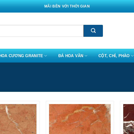
MÃI BỀN VỚI THỜI GIAN
HOA CƯƠNG GRANITE
ĐÁ HOA VĂN
CỘT, CHỈ, PHÀO