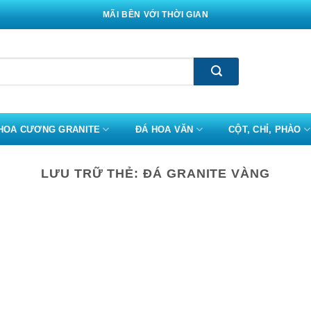
MÃI BỀN VỚI THỜI GIAN
HOA CƯƠNG GRANITE
ĐÁ HOA VĂN
CỘT, CHỈ, PHÀO
LƯU TRỮ THẺ:
ĐÁ GRANITE VÀNG