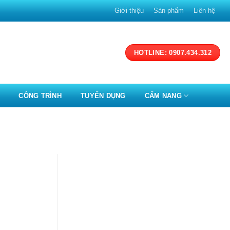
Giới thiệu
Sản phẩm
Liên hệ
HOTLINE: 0907.434.312
CÔNG TRÌNH
TUYỂN DỤNG
CẨM NANG