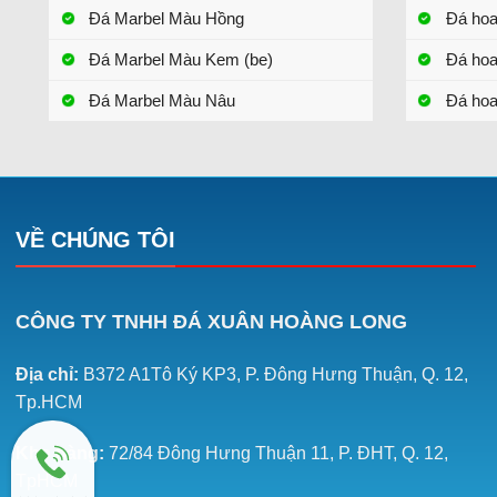
Đá Marbel Màu Hồng
Đá ho
Đá Marbel Màu Kem (be)
Đá ho
Đá Marbel Màu Nâu
Đá hoa
VỀ CHÚNG TÔI
CÔNG TY TNHH ĐÁ XUÂN HOÀNG LONG
Địa chỉ:
B372 A1Tô Ký KP3, P. Đông Hưng Thuận, Q. 12,
Tp.HCM
Kho hàng:
72/84 Đông Hưng Thuận 11, P. ĐHT, Q. 12,
TpHCM