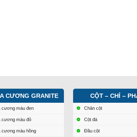
A CƯƠNG GRANITE
CỘT – CHỈ – P
a cương màu đen
Chân cột
a cương màu đỏ
Cột đá
a cương màu hồng
Đầu cột