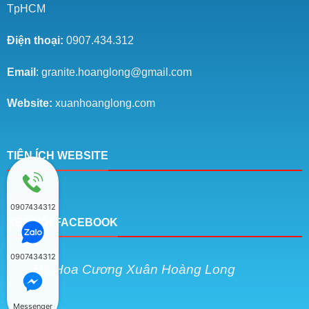
TpHCM
Điện thoại:
0907.434.312
Email
: granite.hoanglong@gmail.com
Website:
xuanhoanglong.com
TIỆN ÍCH WEBSITE
0907434312
KẾT NỐI FACEBOOK
0907434312
Đá Hoa Cương Xuân Hoàng Long
Messenger