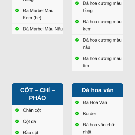
Đá hoa cương màu
Đá Marbel Màu
hồng
Kem (be)
Đá hoa cương màu
Đá Marbel Màu Nâu
kem
Đá hoa cương màu
nâu
Đá hoa cương màu
tím
CỘT – CHỈ –
Đá hoa văn
PHÀO
Đá Hoa Văn
Chân cột
Border
Cột đá
Đá hoa văn chữ
nhật
Đầu cột