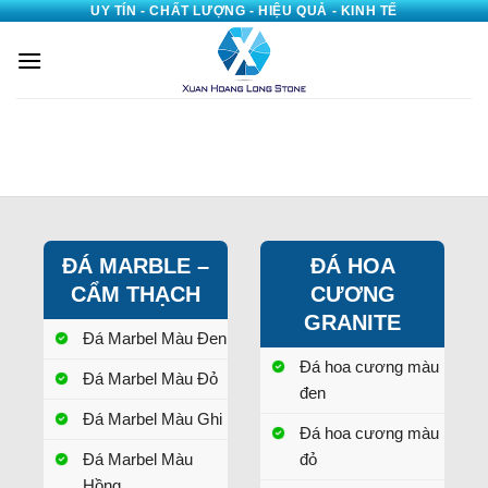
UY TÍN - CHẤT LƯỢNG - HIỆU QUẢ - KINH TẾ
Bỏ
qua
nội
dung
ĐÁ MARBLE –
ĐÁ HOA
CẨM THẠCH
CƯƠNG
GRANITE
Đá Marbel Màu Đen
Đá hoa cương màu
Đá Marbel Màu Đỏ
đen
Đá Marbel Màu Ghi
Đá hoa cương màu
Đá Marbel Màu
đỏ
Hồng