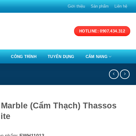
Giới thiệu
Sản phẩm
Liên hệ
HOTLINE: 0907.434.312
CÔNG TRÌNH
TUYỂN DỤNG
CẨM NANG
 Marble (Cẩm Thạch) Thassos
ite
ản phẩm:
EWH11013