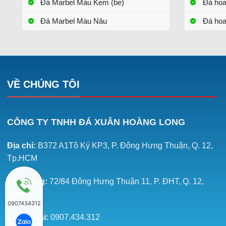
Đá Marbel Màu Kem (be)
Đá ho
Đá Marbel Màu Nâu
Đá hoa
VỀ CHÚNG TÔI
CÔNG TY TNHH ĐÁ XUÂN HOÀNG LONG
Địa chỉ:
B372 A1Tô Ký KP3, P. Đông Hưng Thuận, Q. 12,
Tp.HCM
Kho hàng:
72/84 Đông Hưng Thuận 11, P. ĐHT, Q. 12,
TpHCM
0907434312
Điện thoại:
0907.434.312