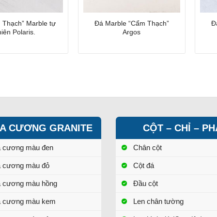
 Thạch” Marble tự
Đá Marble “Cẩm Thạch”
Đ
iên Polaris.
Argos
A CƯƠNG GRANITE
CỘT – CHỈ – P
a cương màu đen
Chân cột
a cương màu đỏ
Cột đá
a cương màu hồng
Đầu cột
a cương màu kem
Len chân tường