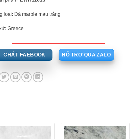
 loại: Đá marble màu trắng
xứ: Greece
CHÁT FAEBOOK
HỖ TRỢ QUA ZALO