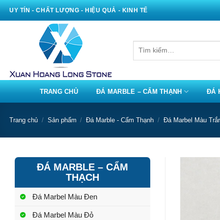
Bỏ
UY TÍN - CHẤT LƯỢNG - HIỆU QUẢ - KINH TẾ
qua
nội
dung
Tìm
kiếm:
TRANG CHỦ
ĐÁ MARBLE – CẨM THẠNH
ĐÁ 
Trang chủ
/
Sản phẩm
/
Đá Marble - Cẩm Thạnh
/
Đá Marbel Màu Trắ
ĐÁ MARBLE – CẨM
THẠCH
Đá Marbel Màu Đen
Đá Marbel Màu Đỏ