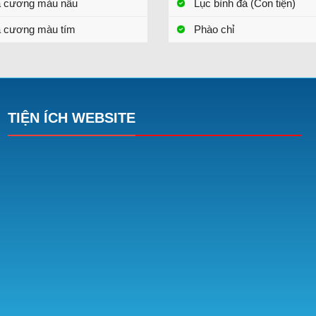
a cương màu nâu
Lục bình đá (Con tiện)
 cương màu tím
Phào chỉ
TIỆN ÍCH WEBSITE