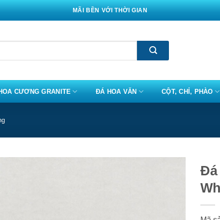
MÃI BỀN VỚI THỜI GIAN
HOA CƯƠNG GRANITE
ĐÁ HOA VĂN
CỘT, CHỈ, PHÀO
ng
Đá
Wh
Mã s