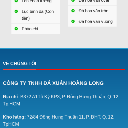
Đá hoa văn oval
Len chân tường
Đá hoa văn tròn
Lục bình đá (Con
tiện)
Đá hoa văn vuông
Phào chỉ
VỀ CHÚNG TÔI
CÔNG TY TNHH ĐÁ XUÂN HOÀNG LONG
Địa chỉ:
B372 A1Tô Ký KP3, P. Đông Hưng Thuận, Q. 12,
Tp.HCM
Kho hàng:
72/84 Đông Hưng Thuận 11, P. ĐHT, Q. 12,
TpHCM