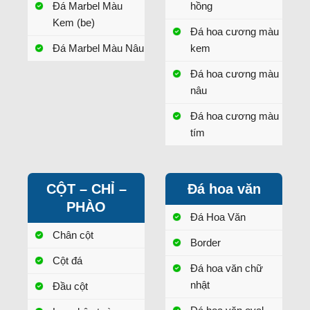
Đá Marbel Màu
hồng
Kem (be)
Đá hoa cương màu
Đá Marbel Màu Nâu
kem
Đá hoa cương màu
nâu
Đá hoa cương màu
tím
CỘT – CHỈ –
Đá hoa văn
PHÀO
Đá Hoa Văn
Chân cột
Border
Cột đá
Đá hoa văn chữ
nhật
Đầu cột