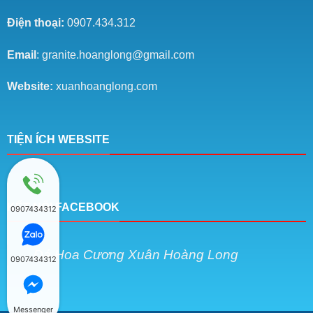
Điện thoại:
0907.434.312
Email
: granite.hoanglong@gmail.com
Website:
xuanhoanglong.com
TIỆN ÍCH WEBSITE
KẾT NỐI FACEBOOK
0907434312
Đá Hoa Cương Xuân Hoàng Long
0907434312
Messenger