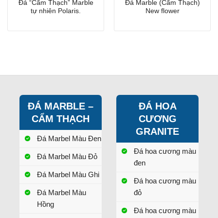
Đá “Cẩm Thạch” Marble
Đá Marble (Cẩm Thạch)
tự nhiên Polaris.
New flower
ĐÁ MARBLE –
ĐÁ HOA
CẨM THẠCH
CƯƠNG
GRANITE
Đá Marbel Màu Đen
Đá hoa cương màu
Đá Marbel Màu Đỏ
đen
Đá Marbel Màu Ghi
Đá hoa cương màu
Đá Marbel Màu
đỏ
Hồng
Đá hoa cương màu