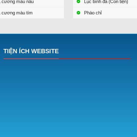
a cương màu nâu
Lục bình đá (Con tiện)
 cương màu tím
Phào chỉ
TIỆN ÍCH WEBSITE