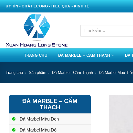
Bỏ
UY TÍN - CHẤT LƯỢNG - HIỆU QUẢ - KINH TẾ
qua
nội
dung
Tìm
kiếm:
TRANG CHỦ
ĐÁ MARBLE – CẨM THẠNH
ĐÁ 
Trang chủ
/
Sản phẩm
/
Đá Marble - Cẩm Thạnh
/
Đá Marbel Màu Trắ
ĐÁ MARBLE – CẨM
THẠCH
Đá Marbel Màu Đen
Đá Marbel Màu Đỏ