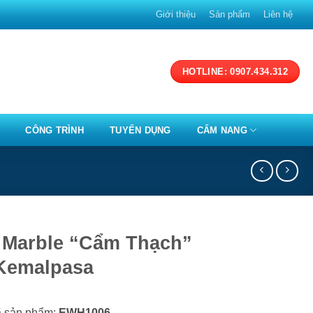
Giới thiệu
Sản phẩm
Liên hệ
HOTLINE: 0907.434.312
CÔNG TRÌNH
TUYỂN DỤNG
CẨM NANG
 Marble “Cẩm Thạch”
Kemalpasa
 sản phẩm:
EWH1006