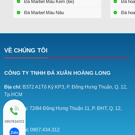
Đá Marbel Màu Kem (be)
Đá ho
Đá Marbel Màu Nâu
Đá hoa
VỀ CHÚNG TÔI
CÔNG TY TNHH ĐÁ XUÂN HOÀNG LONG
Địa chỉ:
B372 A1Tô Ký KP3, P. Đông Hưng Thuận, Q. 12,
Tp.HCM
Kho hàng:
72/84 Đông Hưng Thuận 11, P. ĐHT, Q. 12,
TpHCM
0907434312
Điện thoại:
0907.434.312