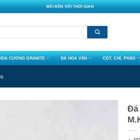
MÃI BỀN VỚI THỜI GIAN
HOA CƯƠNG GRANITE
ĐÁ HOA VĂN
CỘT, CHỈ, PHÀO
ng
Đá
M.
Mã