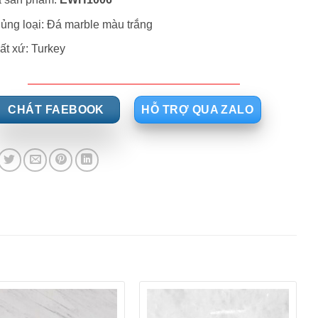
ủng loại: Đá marble màu trắng
ất xứ: Turkey
CHÁT FAEBOOK
HỖ TRỢ QUA ZALO