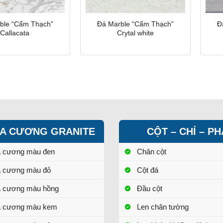
ble “Cẩm Thạch”
Đá Marble “Cẩm Thạch”
Đ
Callacata
Crytal white
A CƯƠNG GRANITE
CỘT – CHỈ – P
a cương màu đen
Chân cột
a cương màu đỏ
Cột đá
a cương màu hồng
Đầu cột
a cương màu kem
Len chân tường