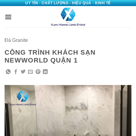
UY TÍN - CHẤT LƯỢNG - HIỆU QUẢ - KINH TẾ
Bỏ
qua
nội
dung
Đá Granite
CÔNG TRÌNH KHÁCH SẠN
NEWWORLD QUẬN 1