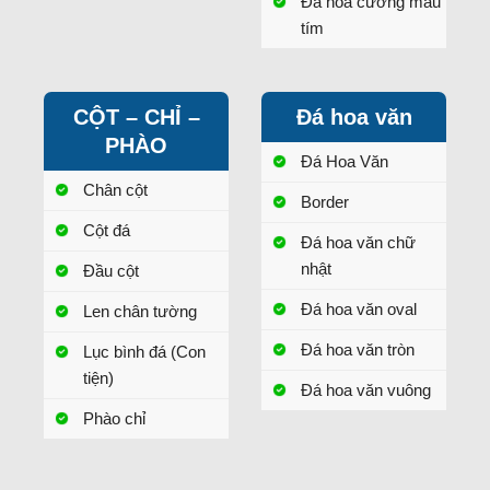
Đá hoa cương màu
tím
CỘT – CHỈ –
Đá hoa văn
PHÀO
Đá Hoa Văn
Chân cột
Border
Cột đá
Đá hoa văn chữ
nhật
Đầu cột
Đá hoa văn oval
Len chân tường
Đá hoa văn tròn
Lục bình đá (Con
tiện)
Đá hoa văn vuông
Phào chỉ