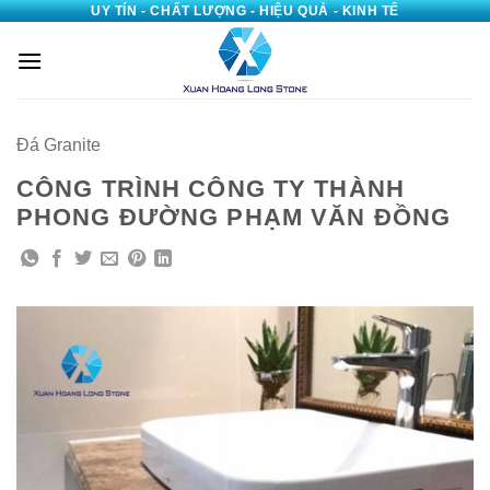
UY TÍN - CHẤT LƯỢNG - HIỆU QUẢ - KINH TẾ
Bỏ
qua
nội
dung
Đá Granite
CÔNG TRÌNH CÔNG TY THÀNH
PHONG ĐƯỜNG PHẠM VĂN ĐỒNG