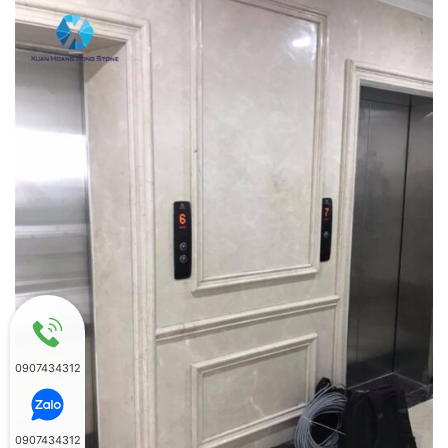
0907434312
0907434312