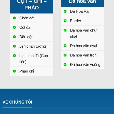
CỘT – CHỈ –
Đá hoa văn
PHÀO
Đá Hoa Văn
Chân cột
Border
Cột đá
Đá hoa văn chữ
nhật
Đầu cột
Đá hoa văn oval
Len chân tường
Đá hoa văn tròn
Lục bình đá (Con
tiện)
Đá hoa văn vuông
Phào chỉ
VỀ CHÚNG TÔI