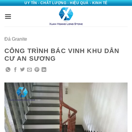
UY TÍN - CHẤT LƯỢNG - HIỆU QUẢ - KINH TẾ
Bỏ
qua
nội
dung
Đá Granite
CÔNG TRÌNH BÁC VINH KHU DÂN
CƯ AN SƯƠNG