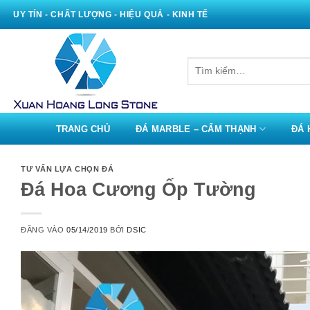
Bỏ
UY TÍN - CHẤT LƯỢNG - HIỆU QUẢ - KINH TẾ
qua
nội
dung
Tìm
kiếm:
TRANG CHỦ
ĐÁ MARBLE – CẨM THẠNH
ĐÁ 
TƯ VẤN LỰA CHỌN ĐÁ
Đá Hoa Cương Ốp Tường
ĐĂNG VÀO
05/14/2019
BỞI
DSIC