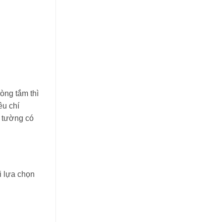
òng tắm thì
êu chí
p tường có
i lựa chọn