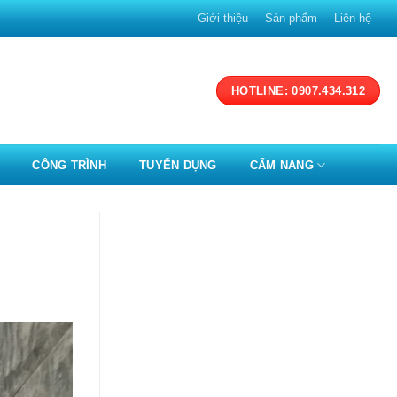
Giới thiệu
Sản phẩm
Liên hệ
HOTLINE: 0907.434.312
CÔNG TRÌNH
TUYỂN DỤNG
CẨM NANG