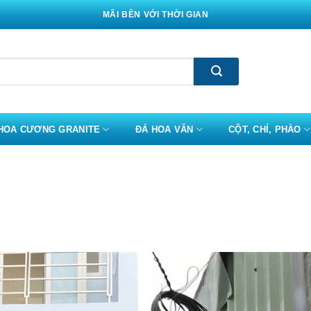
MÃI BỀN VỚI THỜI GIAN
HOA CƯƠNG GRANITE
ĐÁ HOA VĂN
CỘT, CHỈ, PHÀO