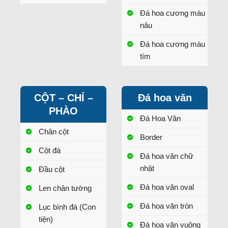
Đá hoa cương màu
nâu
Đá hoa cương màu
tím
CỘT – CHỈ –
Đá hoa văn
PHÀO
Đá Hoa Văn
Chân cột
Border
Cột đá
Đá hoa văn chữ
nhật
Đầu cột
Đá hoa văn oval
Len chân tường
Đá hoa văn tròn
Lục bình đá (Con
tiện)
Đá hoa văn vuông