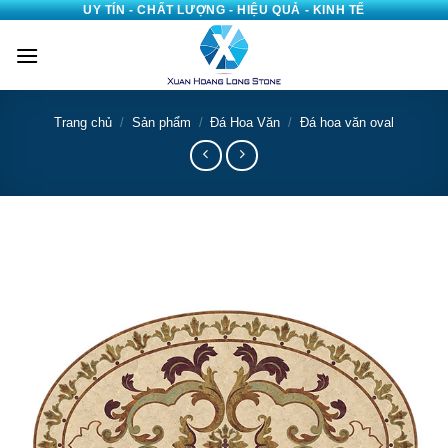
UY TÍN - CHẤT LƯỢNG - HIỆU QUẢ - KINH TẾ
Bỏ
qua
nội
dung
Trang chủ
/
Sản phẩm
/
Đá Hoa Văn
/
Đá hoa văn oval