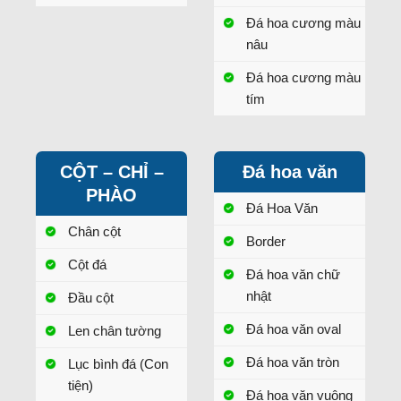
Đá hoa cương màu
nâu
Đá hoa cương màu
tím
CỘT – CHỈ –
Đá hoa văn
PHÀO
Đá Hoa Văn
Chân cột
Border
Cột đá
Đá hoa văn chữ
nhật
Đầu cột
Đá hoa văn oval
Len chân tường
Đá hoa văn tròn
Lục bình đá (Con
tiện)
Đá hoa văn vuông