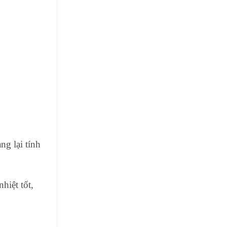
g lại tính
hiệt tốt,