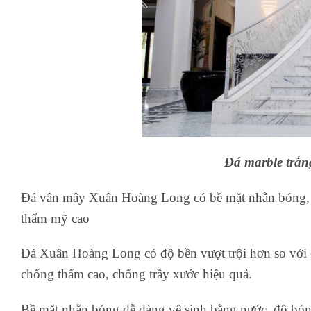
Đá marble trắ
Đá vân mây Xuân Hoàng Long có bề mặt nhẵn bóng, màu
thẩm mỹ cao
Đá Xuân Hoàng Long có độ bền vượt trội hơn so với cá
chống thấm cao, chống trầy xước hiệu quả.
Bề mặt nhẵn bóng dễ dàng vệ sinh bằng nước, độ bón