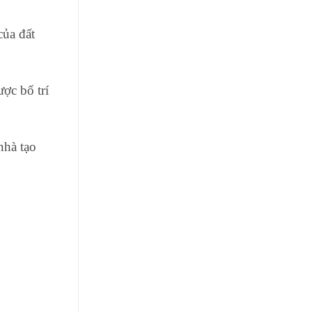
của đất
ợc bố trí
nhà tạo