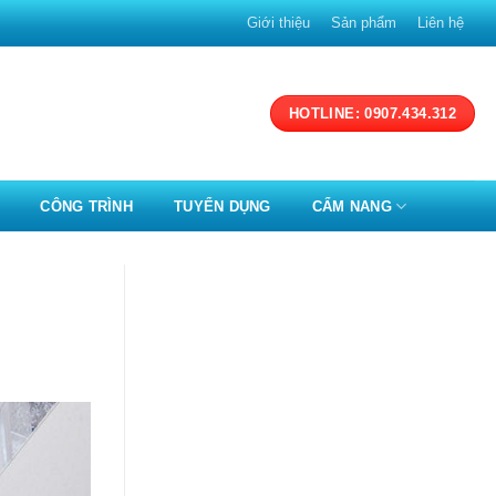
Giới thiệu
Sản phẩm
Liên hệ
HOTLINE: 0907.434.312
CÔNG TRÌNH
TUYỂN DỤNG
CẨM NANG