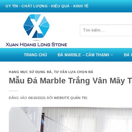
Bỏ
UY TÍN - CHẤT LƯỢNG - HIỆU QUẢ - KINH TẾ
qua
nội
dung
Tìm
kiếm:
TRANG CHỦ
ĐÁ MARBLE – CẨM THẠNH
ĐÁ 
HẠNG MỤC SỬ DỤNG ĐÁ
,
TƯ VẤN LỰA CHỌN ĐÁ
Mẫu Đá Marble Trắng Vân Mây T
ĐĂNG VÀO
06/10/2021
BỞI
WEBSITE QUẢN TRỊ