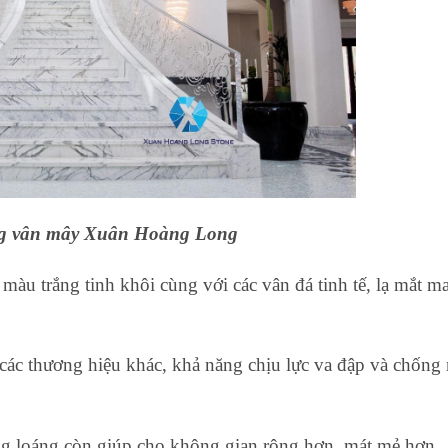
ng vân mây Xuân Hoàng Long
 trắng tinh khôi cùng với các vân đá tinh tế, lạ mắt man
c thương hiệu khác, khả năng chịu lực va đập và chống n
g loáng còn giúp cho không gian rộng hơn, mát mẻ hơn.