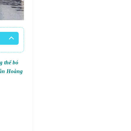
g thể bỏ
uân Hoàng