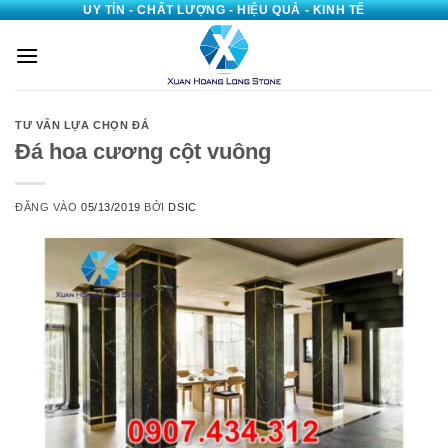
UY TÍN - CHẤT LƯỢNG - HIỆU QUẢ - KINH TẾ
Bỏ
qua
nội
dung
TƯ VẤN LỰA CHỌN ĐÁ
Đá hoa cương cột vuông
ĐĂNG VÀO
05/13/2019
BỞI
DSIC