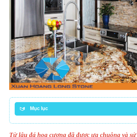
Mục lục
Từ lâu đá hoa cương đã được ưa chuộng và sử 