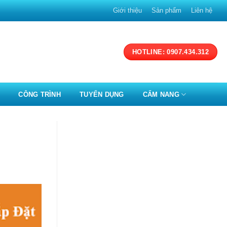
Giới thiệu
Sản phẩm
Liên hệ
HOTLINE: 0907.434.312
CÔNG TRÌNH
TUYỂN DỤNG
CẨM NANG