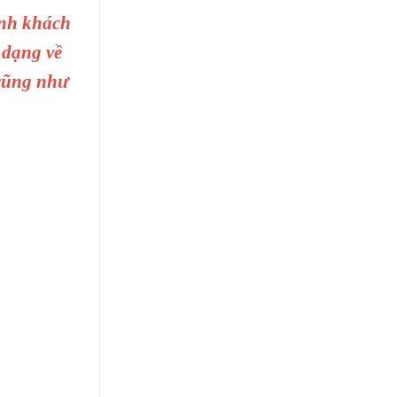
ình khách
 dạng về
 cũng như