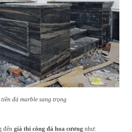
 tiền đá marble sang trọng
g đến
giá thi công đá hoa cương
như: