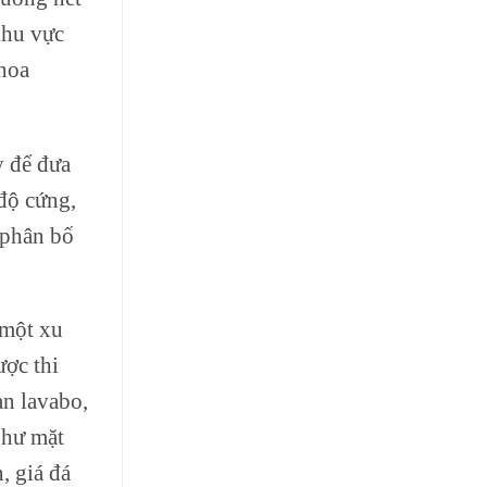
khu vực
hoa
y để đưa
 độ cứng,
 phân bố
 một xu
ược thi
àn lavabo,
như mặt
, giá đá