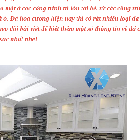
 mặt ở các công trình từ lớn tới bé, từ các công tr
 ở. Đá hoa cương hiện nay thì có rất nhiều loại đa
o dõi bài viết để biết thêm một số thông tin về đá
xác nhất nhé!