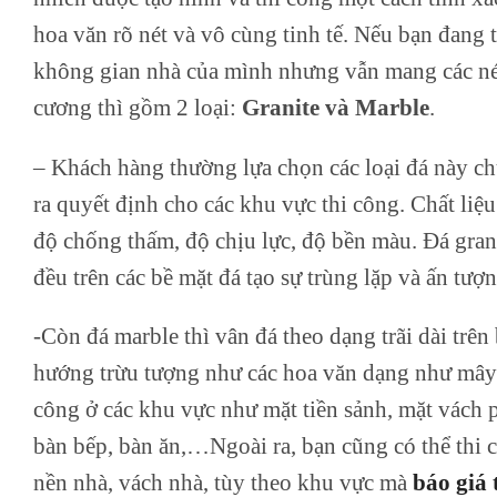
hoa văn rõ nét và vô cùng tinh tế. Nếu bạn đang 
không gian nhà của mình nhưng vẫn mang các nét
cương thì gồm 2 loại:
Granite và Marble
.
– Khách hàng thường lựa chọn các loại đá này ch
ra quyết định cho các khu vực thi công. Chất li
độ chống thấm, độ chịu lực, độ bền màu. Đá gran
đều trên các bề mặt đá tạo sự trùng lặp và ấn tượn
-Còn đá marble thì vân đá theo dạng trãi dài trê
hướng trừu tượng như các hoa văn dạng như mây v
công ở các khu vực như mặt tiền sảnh, mặt vách p
bàn bếp, bàn ăn,…Ngoài ra, bạn cũng có thể thi
nền nhà, vách nhà, tùy theo khu vực mà
báo giá 