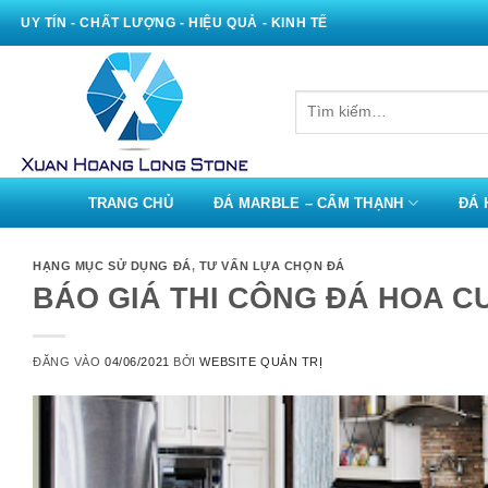
Bỏ
UY TÍN - CHẤT LƯỢNG - HIỆU QUẢ - KINH TẾ
qua
nội
dung
Tìm
kiếm:
TRANG CHỦ
ĐÁ MARBLE – CẨM THẠNH
ĐÁ 
HẠNG MỤC SỬ DỤNG ĐÁ
,
TƯ VẤN LỰA CHỌN ĐÁ
BÁO GIÁ THI CÔNG ĐÁ HOA 
ĐĂNG VÀO
04/06/2021
BỞI
WEBSITE QUẢN TRỊ