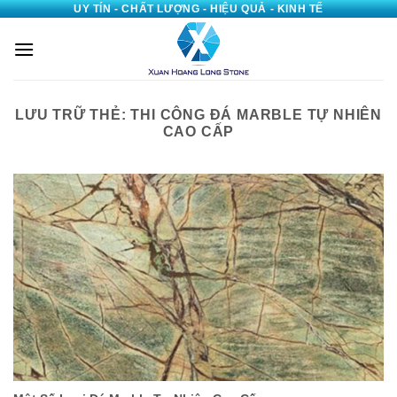
UY TÍN - CHẤT LƯỢNG - HIỆU QUẢ - KINH TẾ
Bỏ
qua
nội
dung
LƯU TRỮ THẺ:
THI CÔNG ĐÁ MARBLE TỰ NHIÊN
CAO CẤP