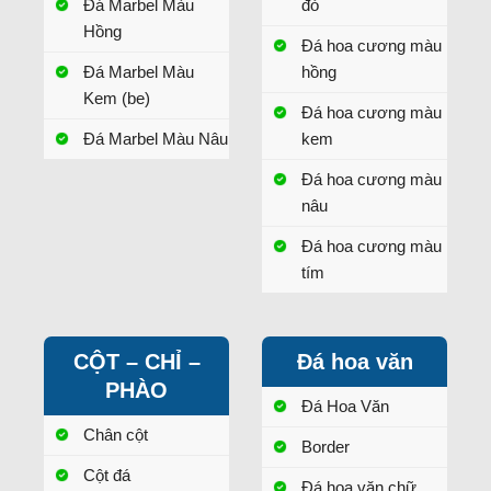
Đá Marbel Màu
đỏ
Hồng
Đá hoa cương màu
Đá Marbel Màu
hồng
Kem (be)
Đá hoa cương màu
Đá Marbel Màu Nâu
kem
Đá hoa cương màu
nâu
Đá hoa cương màu
tím
CỘT – CHỈ –
Đá hoa văn
PHÀO
Đá Hoa Văn
Chân cột
Border
Cột đá
Đá hoa văn chữ