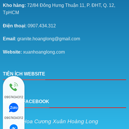
Kho hàng:
72/84 Đông Hưng Thuận 11, P. ĐHT, Q. 12,
TpHCM
Điện thoại:
0907.434.312
Email
: granite.hoanglong@gmail.com
Website:
xuanhoanglong.com
TIỆN ÍCH WEBSITE
0907434312
KẾT NỐI FACEBOOK
0907434312
Đá Hoa Cương Xuân Hoàng Long