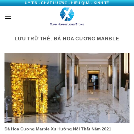
UY TÍN - CHẤT LƯỢNG - HIỆU QUẢ - KINH TẾ
Bỏ
qua
nội
dung
LƯU TRỮ THẺ:
ĐÁ HOA CƯƠNG MARBLE
Đá Hoa Cương Marble Xu Hướng Nội Thất Năm 2021