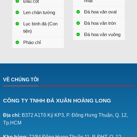
nhật
Đầu cột
Đá hoa văn oval
Len chân tường
Đá hoa văn tròn
Lục bình đá (Con
tiện)
Đá hoa văn vuông
Phào chỉ
VỀ CHÚNG TÔI
CÔNG TY TNHH ĐÁ XUÂN HOÀNG LONG
Địa chỉ:
B372 A1Tô Ký KP3, P. Đông Hưng Thuận, Q. 12,
Tp.HCM
Kho hàng:
72/84 Đông Hưng Thuận 11, P. ĐHT, Q. 12,