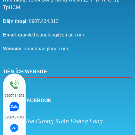
TpHCM
Điện thoại:
0907.434.312
Email
: granite.hoanglong@gmail.com
Website:
xuanhoanglong.com
TIỆN ÍCH WEBSITE
0907434312
KẾT NỐI FACEBOOK
0907434312
Đá Hoa Cương Xuân Hoàng Long