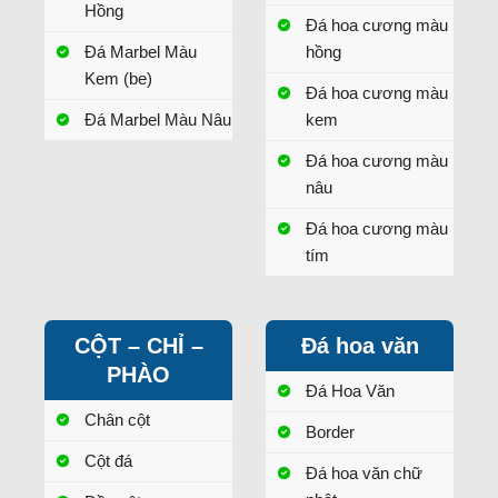
Hồng
Đá hoa cương màu
Đá Marbel Màu
hồng
Kem (be)
Đá hoa cương màu
Đá Marbel Màu Nâu
kem
Đá hoa cương màu
nâu
Đá hoa cương màu
tím
CỘT – CHỈ –
Đá hoa văn
PHÀO
Đá Hoa Văn
Chân cột
Border
Cột đá
Đá hoa văn chữ