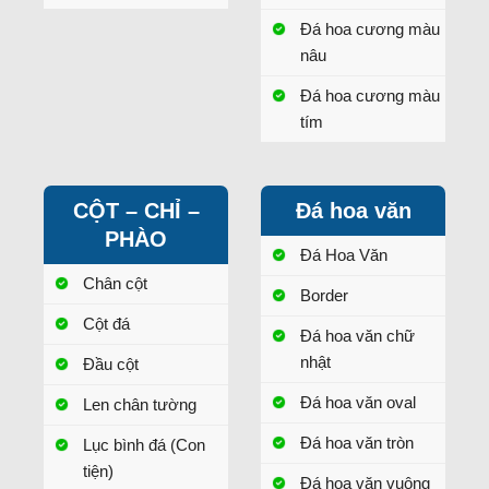
Đá hoa cương màu
nâu
Đá hoa cương màu
tím
CỘT – CHỈ –
Đá hoa văn
PHÀO
Đá Hoa Văn
Chân cột
Border
Cột đá
Đá hoa văn chữ
nhật
Đầu cột
Đá hoa văn oval
Len chân tường
Đá hoa văn tròn
Lục bình đá (Con
tiện)
Đá hoa văn vuông