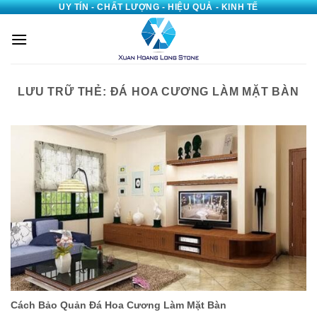
UY TÍN - CHẤT LƯỢNG - HIỆU QUẢ - KINH TẾ
Bỏ
qua
nội
dung
LƯU TRỮ THẺ:
ĐÁ HOA CƯƠNG LÀM MẶT BÀN
Cách Bảo Quản Đá Hoa Cương Làm Mặt Bàn