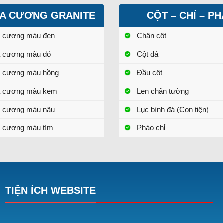
A CƯƠNG GRANITE
CỘT – CHỈ – P
a cương màu đen
Chân cột
a cương màu đỏ
Cột đá
a cương màu hồng
Đầu cột
a cương màu kem
Len chân tường
a cương màu nâu
Lục bình đá (Con tiện)
 cương màu tím
Phào chỉ
TIỆN ÍCH WEBSITE