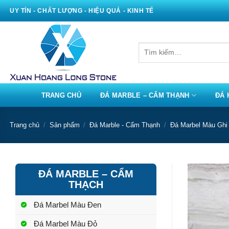
Bỏ
UY TÍN - CHẤT LƯỢNG - HIỆU QUẢ - KINH TẾ
qua
nội
dung
Tìm
kiếm:
TRANG CHỦ
ĐÁ MARBLE – CẨM THẠNH
ĐÁ 
Trang chủ
/
Sản phẩm
/
Đá Marble - Cẩm Thạnh
/
Đá Marbel Màu Ghi
ĐÁ MARBLE – CẨM
THẠCH
Đá Marbel Màu Đen
Đá Marbel Màu Đỏ