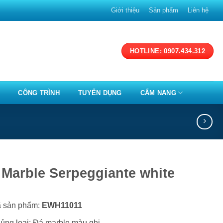
Giới thiệu
Sản phẩm
Liên hệ
HOTLINE: 0907.434.312
CÔNG TRÌNH
TUYỂN DỤNG
CẨM NANG
 Marble Serpeggiante white
 sản phẩm:
EWH11011
ủng loại: Đá marble màu ghi