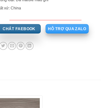
ất xứ: China
CHÁT FAEBOOK
HỖ TRỢ QUA ZALO