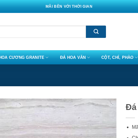
MÃI BỀN VỚI THỜI GIAN
HOA CƯƠNG GRANITE
ĐÁ HOA VĂN
CỘT, CHỈ, PHÀO
Đá
Mã
Ch