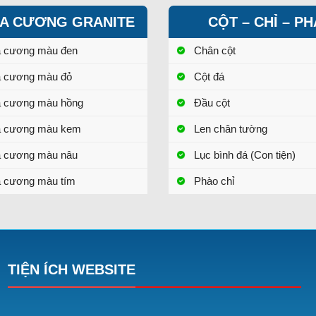
A CƯƠNG GRANITE
CỘT – CHỈ – P
a cương màu đen
Chân cột
a cương màu đỏ
Cột đá
a cương màu hồng
Đầu cột
a cương màu kem
Len chân tường
a cương màu nâu
Lục bình đá (Con tiện)
 cương màu tím
Phào chỉ
TIỆN ÍCH WEBSITE