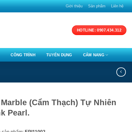
Giới thiệu
Sản phẩm
Liên hệ
HOTLINE: 0907.434.312
CÔNG TRÌNH
TUYỂN DỤNG
CẨM NANG
 Marble (Cẩm Thạch) Tự Nhiên
k Pearl.
 sản phẩm:
EPI11002