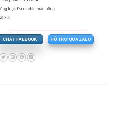
ủng loại: Đá marble màu hồng
ất xứ:
CHÁT FAEBOOK
HỖ TRỢ QUA ZALO