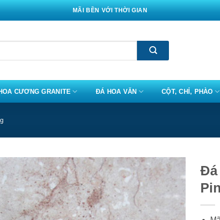
MÃI BỀN VỚI THỜI GIAN
HOA CƯƠNG GRANITE
ĐÁ HOA VĂN
CỘT, CHỈ, PHÀO
ng
Đá
Pin
Mã