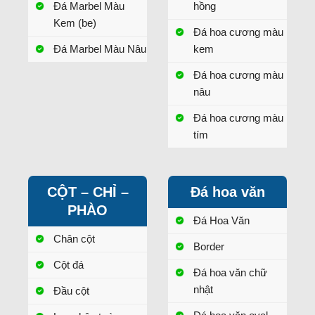
Đá Marbel Màu
hồng
Kem (be)
Đá hoa cương màu
Đá Marbel Màu Nâu
kem
Đá hoa cương màu
nâu
Đá hoa cương màu
tím
CỘT – CHỈ –
Đá hoa văn
PHÀO
Đá Hoa Văn
Chân cột
Border
Cột đá
Đá hoa văn chữ
nhật
Đầu cột