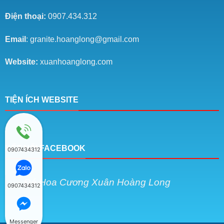
Điện thoại:
0907.434.312
Email
: granite.hoanglong@gmail.com
Website:
xuanhoanglong.com
TIỆN ÍCH WEBSITE
KẾT NỐI FACEBOOK
0907434312
Đá Hoa Cương Xuân Hoàng Long
0907434312
Messenger