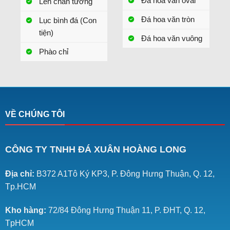
Đá hoa văn oval
Len chân tường
Đá hoa văn tròn
Lục bình đá (Con
tiện)
Đá hoa văn vuông
Phào chỉ
VỀ CHÚNG TÔI
CÔNG TY TNHH ĐÁ XUÂN HOÀNG LONG
Địa chỉ:
B372 A1Tô Ký KP3, P. Đông Hưng Thuận, Q. 12,
Tp.HCM
Kho hàng:
72/84 Đông Hưng Thuận 11, P. ĐHT, Q. 12,
TpHCM