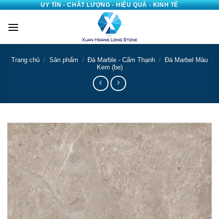
UY TÍN - CHẤT LƯỢNG - HIỆU QUẢ - KINH TẾ
Bỏ
qua
nội
dung
Trang chủ
/
Sản phẩm
/
Đá Marble - Cẩm Thạnh
/
Đá Marbel Màu
Kem (be)