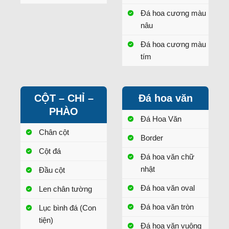
Đá hoa cương màu
nâu
Đá hoa cương màu
tím
CỘT – CHỈ –
Đá hoa văn
PHÀO
Đá Hoa Văn
Chân cột
Border
Cột đá
Đá hoa văn chữ
nhật
Đầu cột
Đá hoa văn oval
Len chân tường
Đá hoa văn tròn
Lục bình đá (Con
tiện)
Đá hoa văn vuông