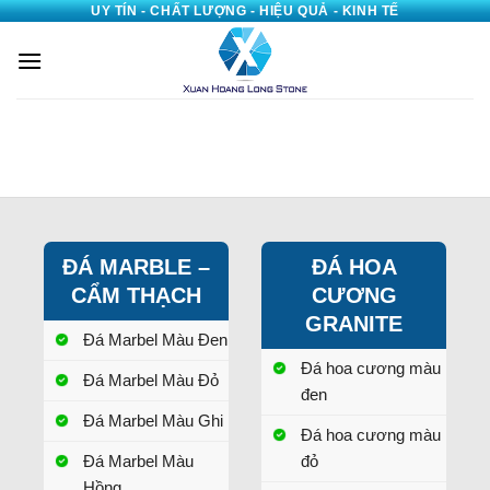
UY TÍN - CHẤT LƯỢNG - HIỆU QUẢ - KINH TẾ
Bỏ
qua
nội
dung
ĐÁ MARBLE –
ĐÁ HOA
CẨM THẠCH
CƯƠNG
GRANITE
Đá Marbel Màu Đen
Đá hoa cương màu
Đá Marbel Màu Đỏ
đen
Đá Marbel Màu Ghi
Đá hoa cương màu
Đá Marbel Màu
đỏ
Hồng