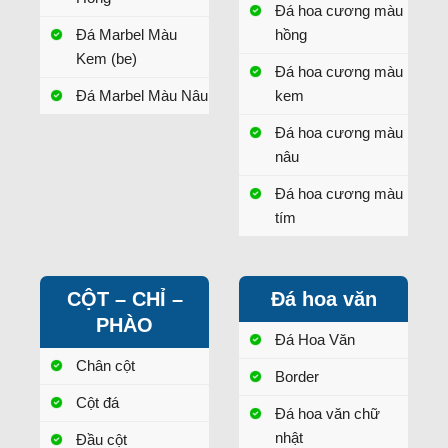
Đá hoa cương màu
Đá Marbel Màu
hồng
Kem (be)
Đá hoa cương màu
Đá Marbel Màu Nâu
kem
Đá hoa cương màu
nâu
Đá hoa cương màu
tím
CỘT – CHỈ –
Đá hoa văn
PHÀO
Đá Hoa Văn
Chân cột
Border
Cột đá
Đá hoa văn chữ
nhật
Đầu cột