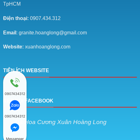
TpHCM
Điện thoại:
0907.434.312
Email
: granite.hoanglong@gmail.com
Website:
xuanhoanglong.com
TIỆN ÍCH WEBSITE
0907434312
KẾT NỐI FACEBOOK
0907434312
Đá Hoa Cương Xuân Hoàng Long
Messenger